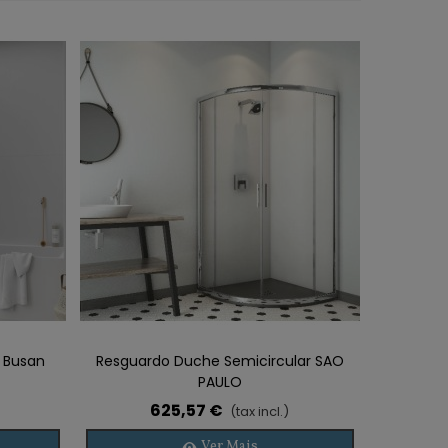
o Busan
Resguardo Duche Semicircular SAO
PAULO
625,57 €
(tax incl.)
Ver Mais