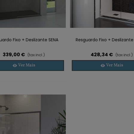
uardo Fixo + Deslizante SENA
Resguardo Fixo + Deslizant
339,00 €
428,34 €
(tax incl.)
(tax incl.)
Ver Mais
Ver Mais