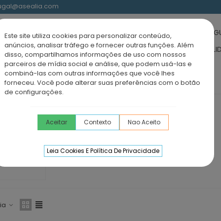
rtugal@asealia.com
UCHE-BANHO
BASES DE DUCHE
RESGUARDOS ACRÍLICOS
RESG
Este site utiliza cookies para personalizar conteúdo,
anúncios, analisar tráfego e fornecer outras funções. Além
IDÁVEL
MÓVEIS CASA DE BANHO
TORNEIRAS
LAVATÓRIOS SOLI
disso, compartilhamos informações de uso com nossos
parceiros de mídia social e análise, que podem usá-las e
combiná-las com outras informações que você lhes
forneceu. Você pode alterar suas preferências com o botão
de configurações.
MAMPARAS DOCCIA
Aceitar
Contexto
Nao Aceito
Leia Cookies E Política De Privacidade
ia