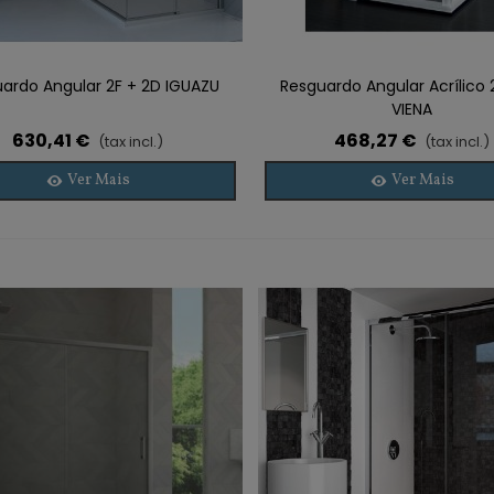
ardo Angular 2F + 2D IGUAZU
Resguardo Angular Acrílico 
VIENA
630,41 €
468,27 €
(tax incl.)
(tax incl.)
Ver Mais
Ver Mais