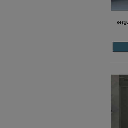
Resgu