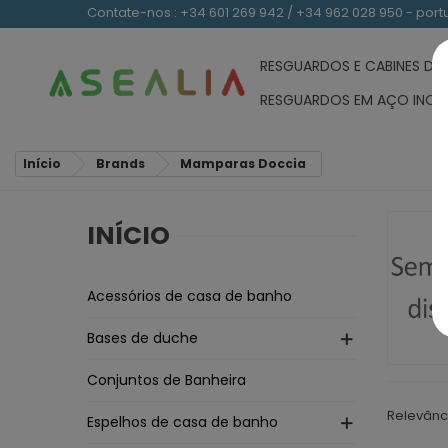
Contate-nos : +34 601 269 942 / +34 962 028 950 - po
RESGUARDOS E CABINES D
RESGUARDOS EM AÇO INOX
Início
Brands
Mamparas Doccia
INÍCIO
Acessórios de casa de banho
Bases de duche
Conjuntos de Banheira
Relevânc
Espelhos de casa de banho