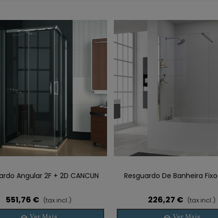
ardo Angular 2F + 2D CANCUN
Resguardo De Banheira Fix
551,76 €
226,27 €
(tax incl.)
(tax incl.)
Ver Mais
Ver Mais