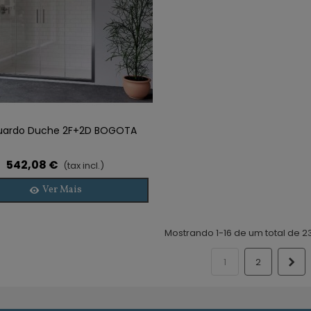
uardo Duche 2F+2D BOGOTA
542,08 €
(tax incl.)
Ver Mais
Mostrando 1-16 de um total de 23
Pr
1
2