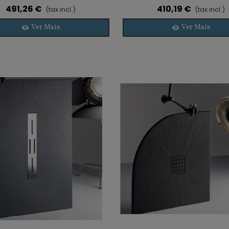
491,26 €
410,19 €
(tax incl.)
(tax incl.)
Ver Mais
Ver Mais