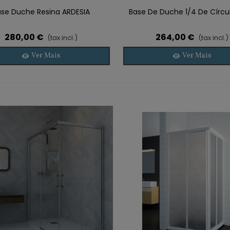
ase Duche Resina ARDESIA
Base De Duche 1/4 De Círcul
280,00 €
264,00 €
(tax incl.)
(tax incl.)
Ver Mais
Ver Mais