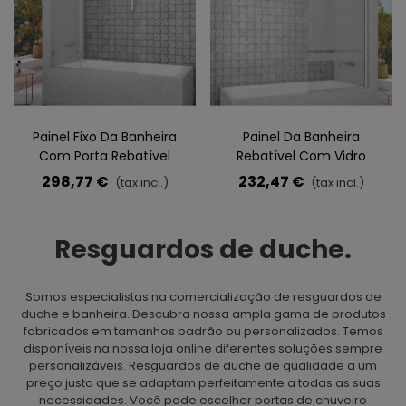
Painel Fixo Da Banheira
Painel Da Banheira
Com Porta Rebatível
Rebatível Com Vidro
INDIANA Prata
Decorado INDIANA Prata
298,77 €
232,47 €
(tax incl.)
(tax incl.)
Resguardos de duche.
Somos especialistas na comercialização de resguardos de
duche e banheira. Descubra nossa ampla gama de produtos
fabricados em tamanhos padrão ou personalizados. Temos
disponíveis na nossa loja online diferentes soluções sempre
personalizáveis. Resguardos de duche de qualidade a um
preço justo que se adaptam perfeitamente a todas as suas
necessidades. Você pode escolher portas de chuveiro