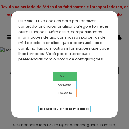
Devido ao período de férias dos fabricantes e transportadoras, as
encomendas podem sofrer atrasos; pedimos desculpa pelo
Este site utiliza cookies para personalizar
inconveniente.
conteúdo, anúncios, analisar tráfego e fornecer
outras funções. Além disso, compartilhamos
0
informações de uso com nossos parceiros de
mídia social e análise, que podem usá-las e
combiná-las com outras informações que você
lhes forneceu. Você pode alterar suas
preferências com o botão de configurações.
Asealia Portugal, a
Aceitar
sua loja online de
Contexto
acessórios para
Nao Aceito
casa de banho.
Leia Cookies E Política De Privacidade
Seu banheiro ideal? Um lugar aconchegante, intimista,