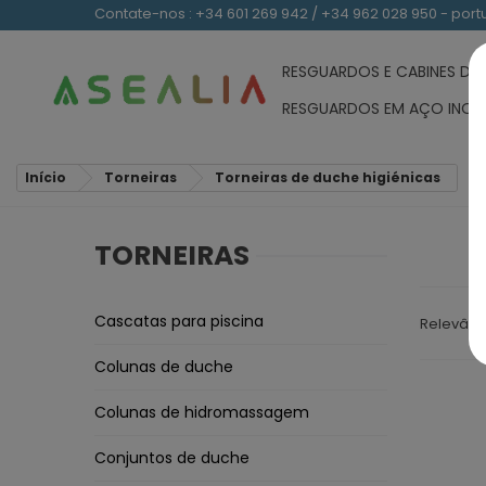
Contate-nos : +34 601 269 942 / +34 962 028 950 - po
RESGUARDOS E CABINES D
RESGUARDOS EM AÇO INOX
Início
Torneiras
Torneiras de duche higiénicas
TORNEIRAS
Cascatas para piscina
Relevânc
Colunas de duche
Colunas de hidromassagem
Conjuntos de duche