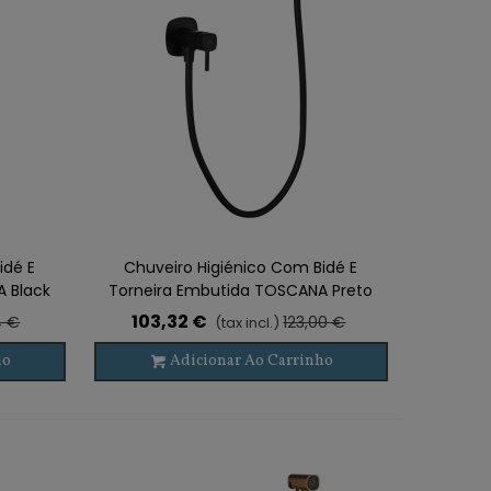
idé E
Chuveiro Higiénico Com Bidé E
 Black
Torneira Embutida TOSCANA Preto
103,32 €
4 €
123,00 €
(tax incl.)
ho
Adicionar Ao Carrinho