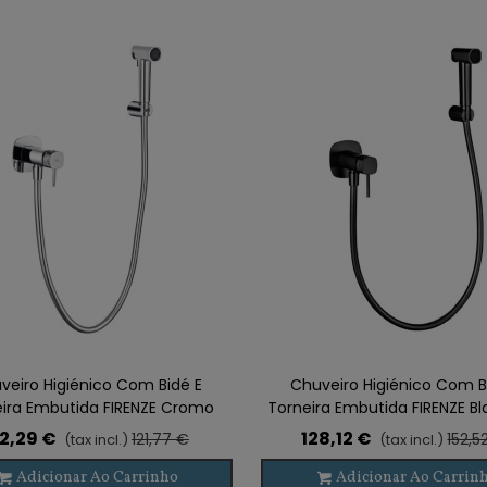
veiro Higiénico Com Bidé E
Chuveiro Higiénico Com B
eira Embutida FIRENZE Cromo
Torneira Embutida FIRENZE B
Metal
2,29 €
128,12 €
121,77 €
152,5
(tax incl.)
(tax incl.)
Adicionar Ao Carrinho
Adicionar Ao Carrin