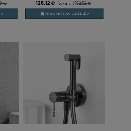
128,12 €
60 €
152,52 €
(tax incl.)
ho
Adicionar Ao Carrinho