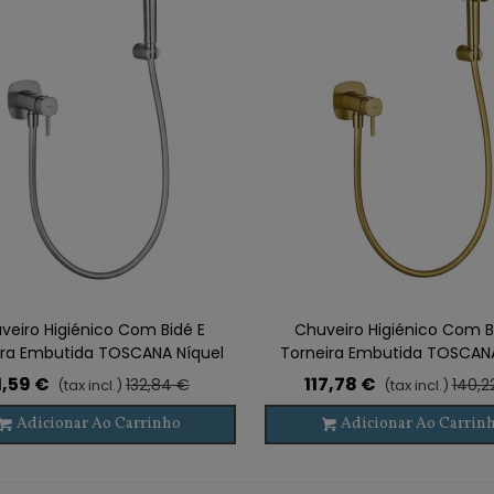
veiro Higiénico Com Bidé E
Chuveiro Higiénico Com B
ira Embutida TOSCANA Níquel
Torneira Embutida TOSCAN
1,59 €
117,78 €
132,84 €
140,2
(tax incl.)
(tax incl.)
Adicionar Ao Carrinho
Adicionar Ao Carrin