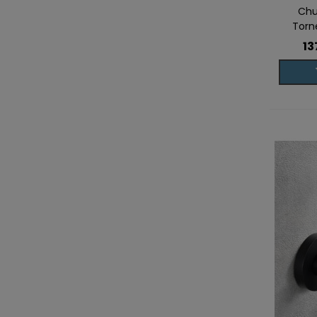
Chu
Torn
13