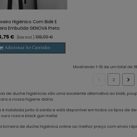
veiro Higiénico Com Bidé E
eira Embutida GENOVA Preto
6,75 €
138,99 €
(tax incl.)
Adicionar Ao Carrinho
Mostrando 1-16 de um total de 18
Pr
1
2
iras de duche higiénicas são uma excelente alternativa ao bidé, p
ara a nossa higiene diária.
a é instalada junto à sanita e está disponível em todos os tipos de
 ouro rosa e black gun metal.
torneira de duche higiénica online ao melhor preço com envio rápid