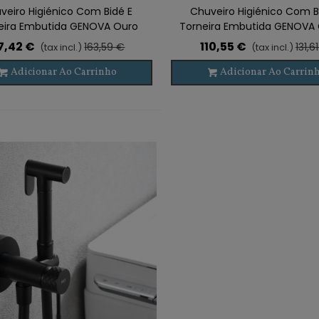
veiro Higiénico Com Bidé E
Chuveiro Higiénico Com B
eira Embutida GENOVA Ouro
Torneira Embutida GENOVA
7,42 €
110,55 €
163,59 €
131,6
(tax incl.)
(tax incl.)
Adicionar Ao Carrinho
Adicionar Ao Carrin