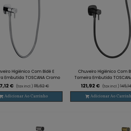
veiro Higiénico Com Bidé E
Chuveiro Higiénico Com B
ira Embutida TOSCANA Cromo
Torneira Embutida TOSCANA
Gun Metal
7,12 €
121,92 €
115,62 €
145,1
(tax incl.)
(tax incl.)
Adicionar Ao Carrinho
Adicionar Ao Carrin