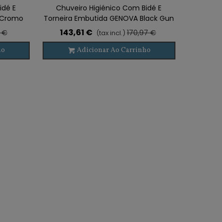
idé E
Chuveiro Higiénico Com Bidé E
 Cromo
Torneira Embutida GENOVA Black Gun
Metal
143,61 €
1 €
170,97 €
(tax incl.)
ho
Adicionar Ao Carrinho