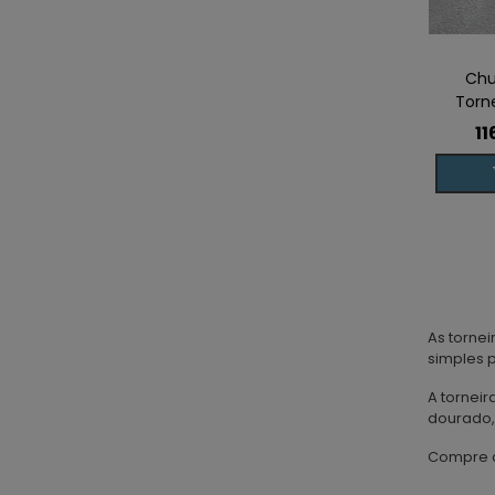
Chu
Torn
11
As torne
simples p
A torneir
dourado,
Compre a 