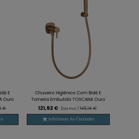
idé E
Chuveiro Higiénico Com Bidé E
A Ouro
Torneira Embutida TOSCANA Ouro
Rosa
121,92 €
2 €
145,14 €
(tax incl.)
ho
Adicionar Ao Carrinho