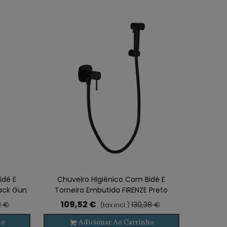
idé E
Chuveiro Higiénico Com Bidé E
lack Gun
Torneira Embutida FIRENZE Preto
109,52 €
2 €
130,38 €
(tax incl.)
ho
Adicionar Ao Carrinho