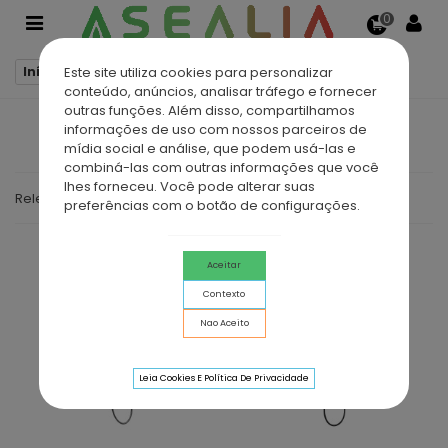
0
Este site utiliza cookies para personalizar
Início
Conjuntos de Banheira
conteúdo, anúncios, analisar tráfego e fornecer
outras funções. Além disso, compartilhamos
informações de uso com nossos parceiros de
CONJUNTOS DE BANHEIRA
mídia social e análise, que podem usá-las e
combiná-las com outras informações que você
lhes forneceu. Você pode alterar suas
Relevância
preferências com o botão de configurações.
Aceitar
Contexto
Nao Aceito
Leia Cookies E Política De Privacidade