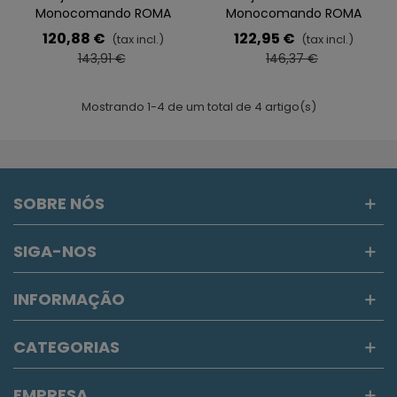
Monocomando ROMA
Monocomando ROMA
Ouro Escovado
Ouro Rosa Escovado
120,88 €
122,95 €
(tax incl.)
(tax incl.)
143,91 €
146,37 €
Mostrando 1-4 de um total de 4 artigo(s)
SOBRE NÓS
SIGA-NOS
INFORMAÇÃO
CATEGORIAS
EMPRESA