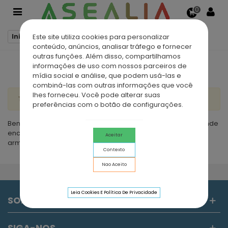
0
Este site utiliza cookies para personalizar
Início
Móveis Casa de Banho
Móveis 90 cm
conteúdo, anúncios, analisar tráfego e fornecer
outras funções. Além disso, compartilhamos
informações de uso com nossos parceiros de
MÓVEIS 90 CM
mídia social e análise, que podem usá-las e
combiná-las com outras informações que você
lhes forneceu. Você pode alterar suas
There are no products on the category.
preferências com o botão de configurações.
Bem-vindo à secção de Móveis de Casa de Banho 90cm, onde
encontrará diferentes conjuntos, todos compostos por um
Aceitar
armário, lavatório e espelho.
Contexto
Nao Aceito
Leia Cookies E Política De Privacidade
SOBRE NÓS
SIGA-NOS