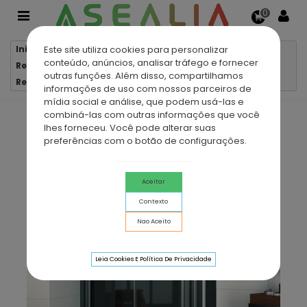
0
Este site utiliza cookies para personalizar
Início
Resguardos e Cabines Duche-Banho
conteúdo, anúncios, analisar tráfego e fornecer
Resguardos e Cabines Angulares
outras funções. Além disso, compartilhamos
Resguardo Angular 2F + 2D CANCUN
informações de uso com nossos parceiros de
mídia social e análise, que podem usá-las e
combiná-las com outras informações que você
lhes forneceu. Você pode alterar suas
preferências com o botão de configurações.
Aceitar
Contexto
Nao Aceito
Leia Cookies E Política De Privacidade