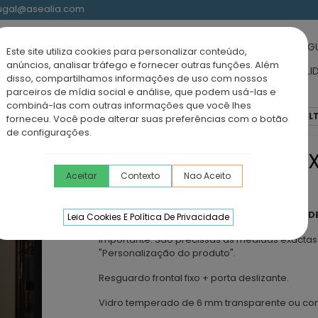
rtugal@asealia.com
UCHE-BANHO
BASES DE DUCHE
RESGUARDOS ACRÍLICOS
RESG
Este site utiliza cookies para personalizar conteúdo,
anúncios, analisar tráfego e fornecer outras funções. Além
IDÁVEL
MÓVEIS CASA DE BANHO
TORNEIRAS
LAVATÓRIOS SOLI
disso, compartilhamos informações de uso com nossos
parceiros de mídia social e análise, que podem usá-las e
combiná-las com outras informações que você lhes
 1 Fixo + 1 Deslizante
Resguardo duche fixo + deslizante DE
forneceu. Você pode alterar suas preferências com o botão
de configurações.
RESGUARDO DUCHE FIX
Aceitar
Contexto
Nao Aceito
GUN METAL
Resguardo de duche frontal fixo + deslizante
D
Leia Cookies E Política De Privacidade
Importante: São precissas as medidas exacta
"Personalização do produto".
Resguardo frontal fixo + porta deslizante.
Vidro temperado de 6 mm transparente ou co