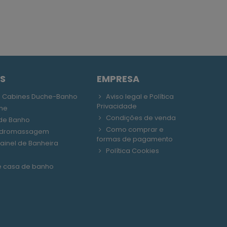
S
EMPRESA
e Cabines Duche-Banho
Aviso legal e Política
Privacidade
he
Condições de venda
de Banho
Como comprar e
hidromassagem
formas de pagamento
ainel de Banheira
Política Cookies
e casa de banho