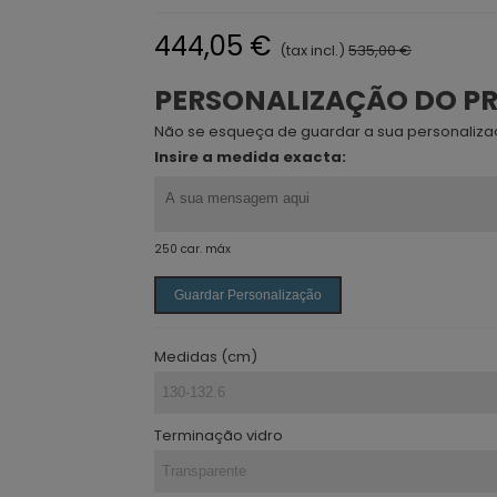
444,05 €
(tax incl.)
535,00 €
PERSONALIZAÇÃO DO P
Não se esqueça de guardar a sua personalizaç
Insire a medida exacta:
250 car. máx
Guardar Personalização
Medidas (cm)
Terminação vidro