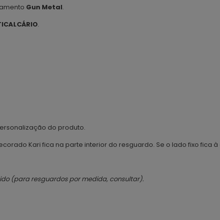
abamento
Gun Metal
.
ICALCÁRIO
.
ersonalização do produto.
orado Kari fica na parte interior do resguardo. Se o lado fixo fica à 
dido (para resguardos por medida, consultar).