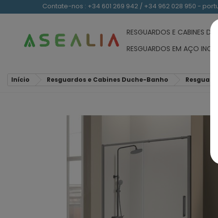
Contate-nos : +34 601 269 942 / +34 962 028 950 - po
RESGUARDOS E CABINES D
RESGUARDOS EM AÇO INOX
Início
Resguardos e Cabines Duche-Banho
Resguardos