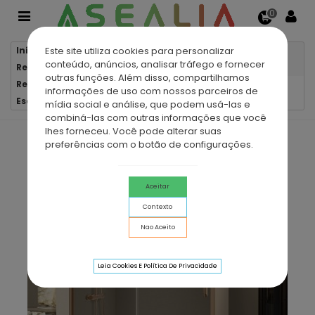
0
Este site utiliza cookies para personalizar
Início
Resguardos e Cabines Duche-Banho
conteúdo, anúncios, analisar tráfego e fornecer
Resguardos 1 Fixo + 1 Deslizante
outras funções. Além disso, compartilhamos
Resguardo duche fixo + deslizante DELTA Bronze
informações de uso com nossos parceiros de
Escovado
mídia social e análise, que podem usá-las e
combiná-las com outras informações que você
lhes forneceu. Você pode alterar suas
preferências com o botão de configurações.
Aceitar
Contexto
Nao Aceito
Leia Cookies E Política De Privacidade