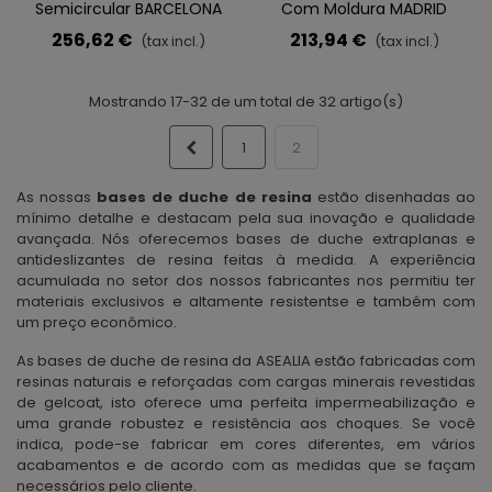
Semicircular BARCELONA
Com Moldura MADRID
CURVE
256,62 €
213,94 €
(tax incl.)
(tax incl.)
Mostrando 17-32 de um total de 32 artigo(s)
Anterior
1
2
As nossas
bases de duche de resina
estão disenhadas ao
mínimo detalhe e destacam pela sua inovação e qualidade
avançada. Nós oferecemos bases de duche extraplanas e
antideslizantes de resina feitas à medida. A experiência
acumulada no setor dos nossos fabricantes nos permitiu ter
materiais exclusivos e altamente resistentse e também com
um preço econômico.
As bases de duche de resina da ASEALIA estão fabricadas com
resinas naturais e reforçadas com cargas minerais revestidas
de gelcoat, isto oferece uma perfeita impermeabilização e
uma grande robustez e resistência aos choques. Se você
indica, pode-se fabricar em cores diferentes, em vários
acabamentos e de acordo com as medidas que se façam
necessários pelo cliente.