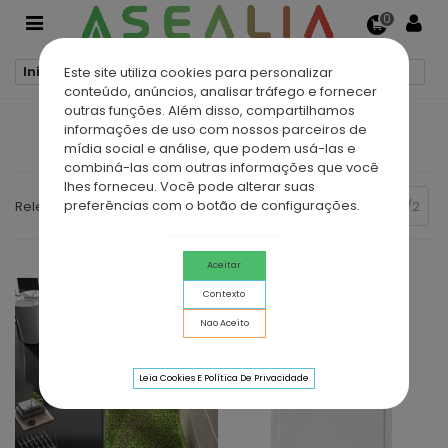
0
Este site utiliza cookies para personalizar
Início
Bases de duche
Bases de duche de resina
conteúdo, anúncios, analisar tráfego e fornecer
outras funções. Além disso, compartilhamos
informações de uso com nossos parceiros de
BASES DE DUCHE DE RESINA
mídia social e análise, que podem usá-las e
combiná-las com outras informações que você
lhes forneceu. Você pode alterar suas
preferências com o botão de configurações.
Anterior
Relevância
2/2
Aceitar
Contexto
Nao Aceito
Leia Cookies E Política De Privacidade