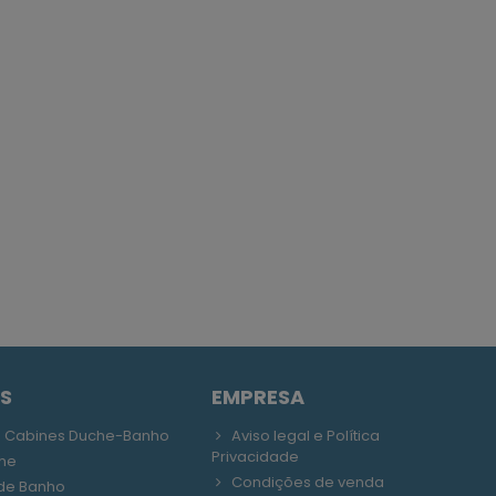
S
EMPRESA
e Cabines Duche-Banho
Aviso legal e Política
Privacidade
he
Condições de venda
de Banho