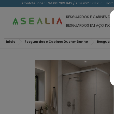
Contate-nos : +34 601 269 942 / +34 962 028 950 - po
RESGUARDOS E CABINES D
RESGUARDOS EM AÇO INOX
Início
Resguardos e Cabines Duche-Banho
Resguard