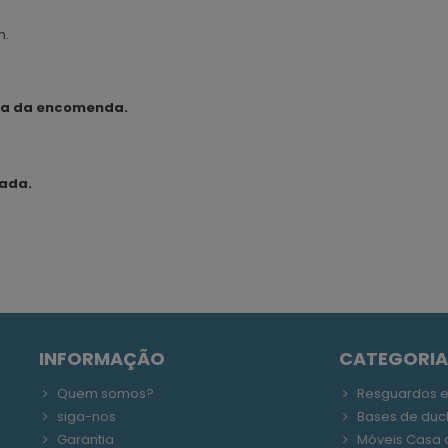
m.
data da encomenda.
çada.
INFORMAÇÃO
CATEGORIA
Quem somos?
Resguardos 
siga-nos
Bases de duc
Garantia
Móveis Casa 