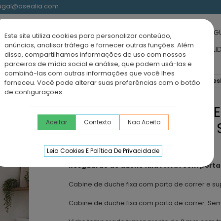
rtugal@asealia.com
UCHE-BANHO
BASES DE DUCHE
RESGUARDOS ACRÍLICOS
RESG
Este site utiliza cookies para personalizar conteúdo,
anúncios, analisar tráfego e fornecer outras funções. Além
IDÁVEL
MÓVEIS CASA DE BANHO
TORNEIRAS
LAVATÓRIOS SOLI
disso, compartilhamos informações de uso com nossos
parceiros de mídia social e análise, que podem usá-las e
combiná-las com outras informações que você lhes
os Walking de duche
Resguardo de duche fixa com porta desl
forneceu. Você pode alterar suas preferências com o botão
de configurações.
RESGUARDO DE DUCHE
Aceitar
Contexto
Nao Aceito
DESLIZANTE E PEGA DE
BRILHANTE
Leia Cookies E Política De Privacidade
Resguardo de duche fixa PAVÍA com porta 
Cabine de duche fixa com porta de correr e s
Cabine de duche fixa com porta de correr. S