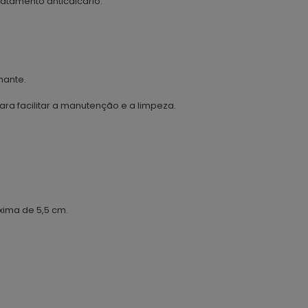
atamento anticalcário.
hante.
ra facilitar a manutenção e a limpeza.
xima de 5,5 cm.