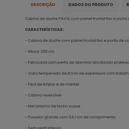
DESCRIÇÃO
DADOS DO PRODUTO
R
Cabina de duche PAVÍA com painel frontal fixo e porta
CARACTERÍSTICAS:
- Cabina de duche com painel frontal fixo e porta de c
- Altura: 200 cm.
- Fabricada com perfis de alumínio anodizado pratead
- Vidro temperado de 8 mm de espessura com tratamen
- Fácil de limpar e de manter.
- Cabina reversível.
- Mecanismo de fecho suave.
- Puxador grande com 54,1 cm de comprimento.
- Sem perfil inferior.