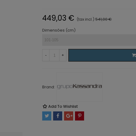
449,03 €
(tax incl.)
541,00 €
Dimensões (cm)
-
+
Brand:
Add To Wishlist