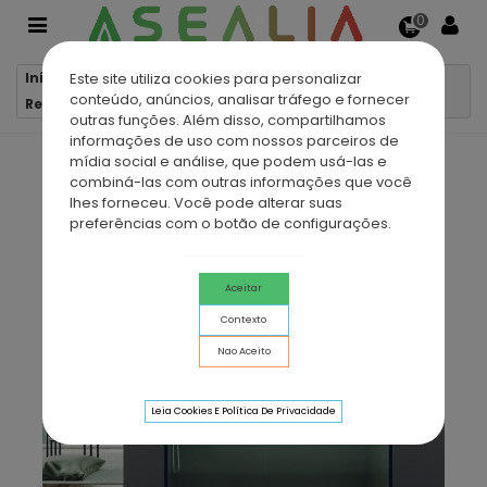
0
Este site utiliza cookies para personalizar
Início
Resguardos e Cabines Duche-Banho
conteúdo, anúncios, analisar tráfego e fornecer
Resguardo duche fixo + deslizante BASIC BLACK
outras funções. Além disso, compartilhamos
informações de uso com nossos parceiros de
mídia social e análise, que podem usá-las e
combiná-las com outras informações que você
lhes forneceu. Você pode alterar suas
preferências com o botão de configurações.
Aceitar
Contexto
Nao Aceito
Leia Cookies E Política De Privacidade