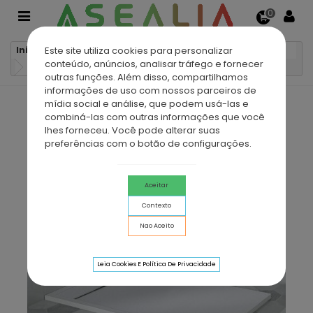
0
Este site utiliza cookies para personalizar
Início
Bases de duche
Bases de duche de resina
conteúdo, anúncios, analisar tráfego e fornecer
Base Duche Resina ANTARTIC
outras funções. Além disso, compartilhamos
informações de uso com nossos parceiros de
mídia social e análise, que podem usá-las e
combiná-las com outras informações que você
lhes forneceu. Você pode alterar suas
preferências com o botão de configurações.
Aceitar
Contexto
Nao Aceito
Leia Cookies E Política De Privacidade